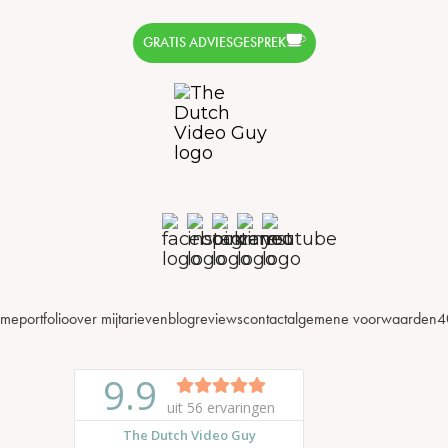
GRATIS ADVIESGESPREK
ome
portfolio
over mij
tarieven
blog
reviews
contact
algemene voorwaarden
4