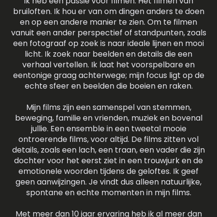
Ik heb een passie voor filmen. Het filmen van
bruiloften. Ik hou er van om dingen anders te doen
en op een andere manier te zien. Om te filmen
vanuit een ander perspectief of standpunten, zoals
een fotograaf op zoek is naar ideale lijnen en mooi
licht. Ik zoek naar beelden en details die een
verhaal vertellen. Ik laat het voorspelbare en
eentonige graag achterwege; mijn focus ligt op de
echte sfeer en beelden die boeien en raken.
Mijn films zijn een samenspel van stemmen,
beweging, familie en vrienden, muziek en bovenal
jullie. Een ensemble in een tweetal mooie
ontroerende films, voor altijd. De films zitten vol
details, zoals een lach, een traan, een vader die zijn
dochter voor het eerst ziet in een trouwjurk en de
emotionele woorden tijdens de geloftes. Ik geef
geen aanwijzingen. Je vindt dus alleen natuurlijke,
spontane en echte momenten in mijn films.
Met meer dan 10 jaar ervaring heb ik al meer dan