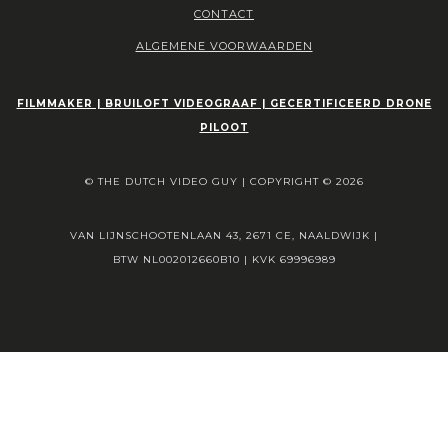
CONTACT
ALGEMENE VOORWAARDEN
FILMMAKER | BRUILOFT VIDEOGRAAF | GECERTIFICEERD DRONE
PILOOT
© THE DUTCH VIDEO GUY | COPYRIGHT © 2026
VAN LIJNSCHOOTENLAAN 43, 2671 CE, NAALDWIJK |
BTW NL002012660B10 | KVK 69996989